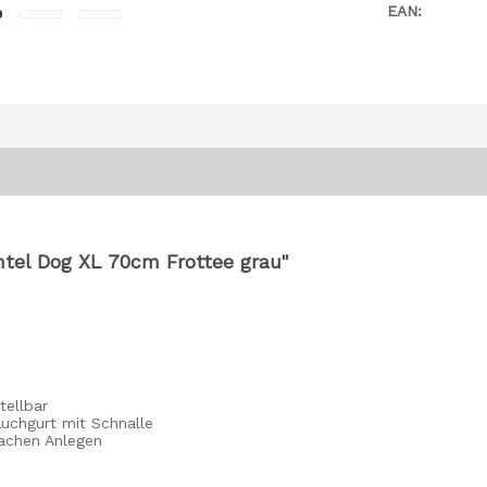
EAN:
ntel Dog XL 70cm Frottee grau"
tellbar
auchgurt mit Schnalle
achen Anlegen