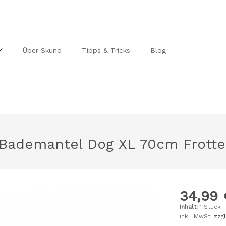
Über Skund
Tipps & Tricks
Blog
e Bademantel Dog XL 70cm Frotte
el
Bademantel
34,99 
Inhalt:
1 Stück
inkl. MwSt.
zzg