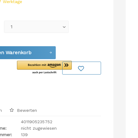
 7 Werktage
en
Warenkorb
n
Bewerten
4011905235752
ame:
nicht zugewiesen
ummer:
139