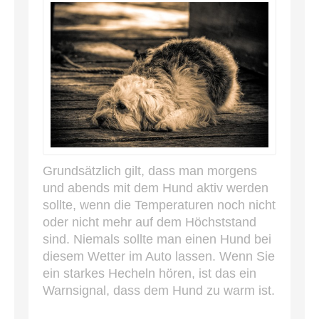
Grundsätzlich gilt, dass man morgens
und abends mit dem Hund aktiv werden
sollte, wenn die Temperaturen noch nicht
oder nicht mehr auf dem Höchststand
sind. Niemals sollte man einen Hund bei
diesem Wetter im Auto lassen. Wenn Sie
ein starkes Hecheln hören, ist das ein
Warnsignal, dass dem Hund zu warm ist.